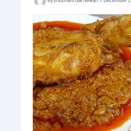
By
shubham Garhewal
/
7 December 