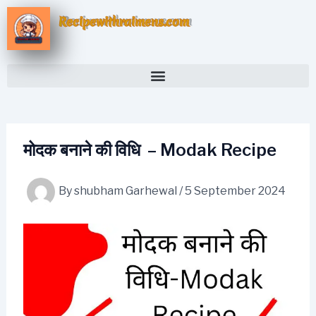
Skip
Recipewithraimens.com
to
content
मोदक बनाने की विधि – Modak Recipe
By
shubham Garhewal
/
5 September 2024