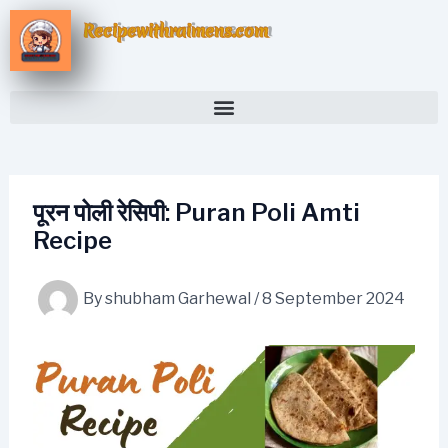
Skip
Recipewithraimens.com
to
content
पूरन पोली रेसिपी: Puran Poli Amti
Recipe
By
shubham Garhewal
/
8 September 2024