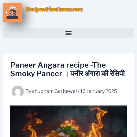
Skip
Recipewithraimens.com
to
content
Paneer Angara recipe -The
Smoky Paneer । पनीर अंगारा की रेसिपी
By
shubham Garhewal
/
16 January 2025